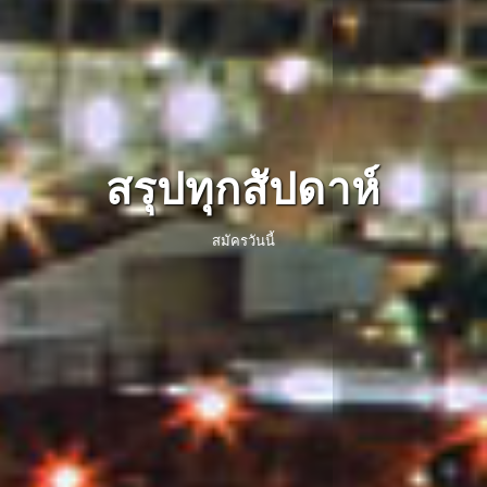
สรุปทุกสัปดาห์
สมัครวันนี้